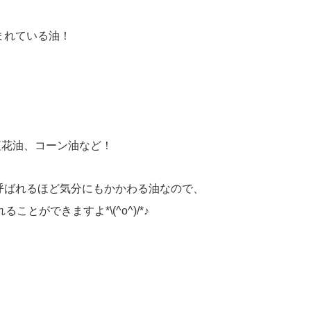
まれている油！
)紅花油、コーン油など！
呼ばれるほど気分にもかかわる油なので、
ができますよ*\(^o^)/*♪