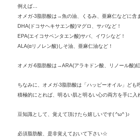
例えば…
オメガ-3脂肪酸は→魚の油、くるみ、亜麻仁などに含
DHA(ドコサヘキサエン酸)マグロ、サバなど！
EPA(エイコサペンタエン酸)サバ、イワシなど！
ALA(αリノレン酸)しそ油、亜麻仁油など！
オメガ-6脂肪酸は→ARA(アラキドン酸、リノール酸
ちなみに、オメガ-3脂肪酸は「ハッピーオイル」ども
積極的にとれば、明るい肌と明るい心の両方を手に入れること
豆知識として、覚えて頂けたら嬉しいです( ^ω^ )♪
必須脂肪酸、是非覚えておいて下さい☆