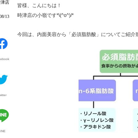
時津店
皆様、こんにちは！
時津店の小嶺です*\(^o^)/*
08/13
今回は、内面美容から「必須脂肪酸」についてご紹介
cebook
witter
LINE