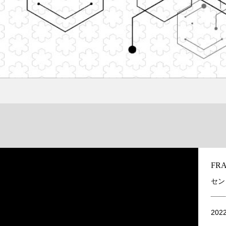
FR
セン
202