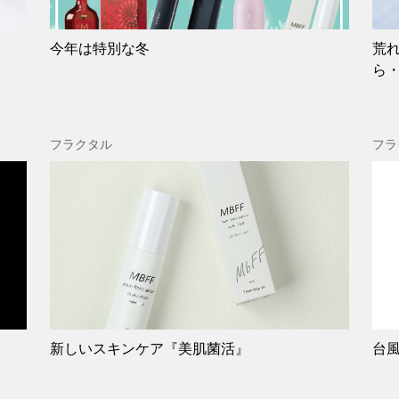
今年は特別な冬
荒
ら
フラクタル
フラ
新しいスキンケア『美肌菌活』
台