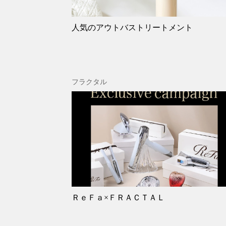
人気のアウトバストリートメント
フラクタル
ＲｅＦａ×ＦＲＡＣＴＡＬ