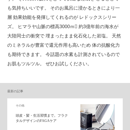
も気持ちいいです。 そのお風呂に浸かるときにより一
層 効果効能を発揮してくれるのが レドックスシリー
ズ。 ヒマラヤ山脈の標高3000ｍ 約3億年前の海水が
大陸同士の衝突で 埋まったまま化石化した岩塩。 天然
のミネラルが豊富で還元作用も高いため 体の抗酸化力
も期待できます。 今話題の水素も計測されているので
お肌もツルツル。 ぜひお試しください。
最新の記事
その他
頭皮・髪・生活習慣まで。フラク
タルデザインのFAGAケア