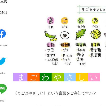
本店
05/11
cebook
witter
ま
ご
わ
や
さ
し
い
《まごはやさしい》という言葉をご存知ですか？
LINE