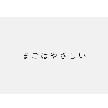
ま ご は や さ し い