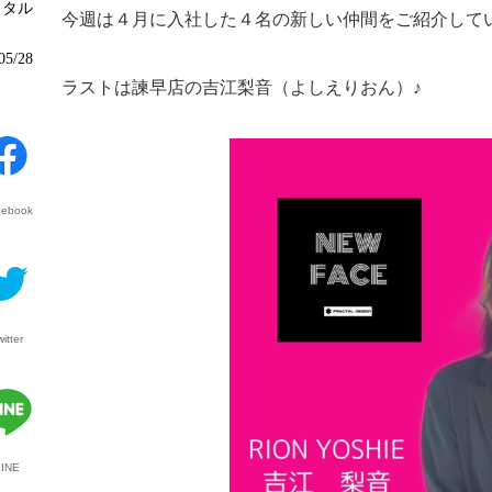
クタル
今週は４月に入社した４名の新しい仲間をご紹介して
05/28
ラストは諫早店の吉江梨音（よしえりおん）♪
cebook
witter
LINE