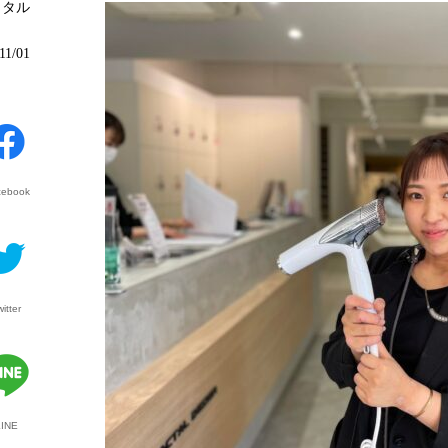
クタル
11/01
cebook
witter
LINE