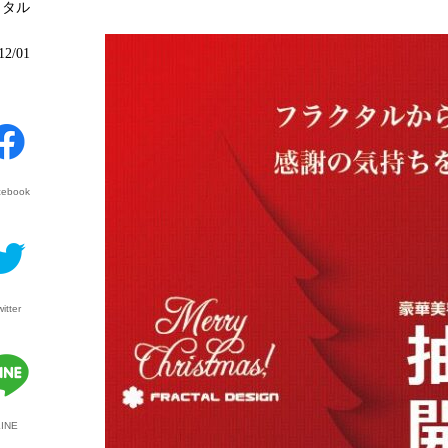
クタル
12/01
cebook
witter
LINE