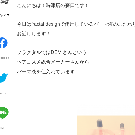
時津店
こんにちは！時津店の森口です！
04/17
今日はfractal designで使用しているパーマ液のこだ
お話しします！！
フラクタルではDEMIさんという
cebook
ヘアコスメ総合メーカーさんから
パーマ液を仕入れています！
witter
LINE