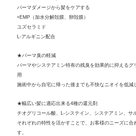
パーマダメージから髪をケアする
⇨EMP（加水分解殻膜、卵殻膜）
ユズセラミド
L-アルギニン配合
★パーマ臭の軽減
パーマやシステアミン特有の残臭を効果的に抑えるグ
用
施術中から自宅に帰った後までも不快なニオイを低減
★幅広い髪に適応出来る4種の還元剤
チオグリコール酸、L-システイン、システアミン、サ
それぞれの特性を活かすことで、お客様のニーズに合
す。