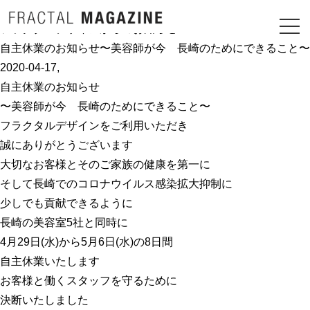
INFORMATION
2021-07-29
2021-01-20
2020-12-30
2020-08-26
フラクタルデザインからのお知らせ
自主休業のお知らせ〜美容師が今 長崎のためにできること〜
2020-04-17
,
自主休業のお知らせ
〜美容師が今 長崎のためにできること〜
フラクタルデザインをご利用いただき
誠にありがとうございます
大切なお客様とそのご家族の健康を第一に
そして長崎でのコロナウイルス感染拡大抑制に
少しでも貢献できるように
長崎の美容室5社と同時に
4月29日(水)から5月6日(水)の8日間
自主休業いたします
お客様と働くスタッフを守るために
決断いたしました